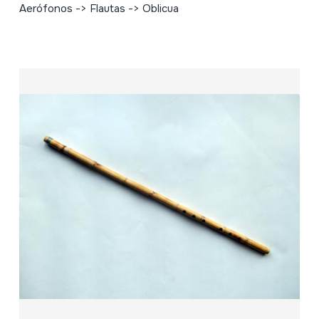
Aerófonos -> Flautas -> Oblicua