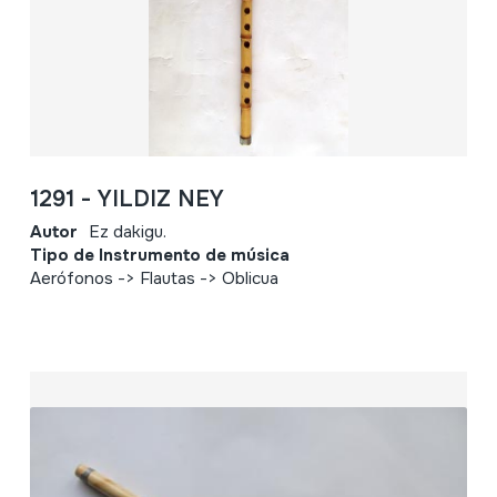
1291 - YILDIZ NEY
Autor
Ez dakigu.
Tipo de Instrumento de música
Aerófonos -> Flautas -> Oblicua