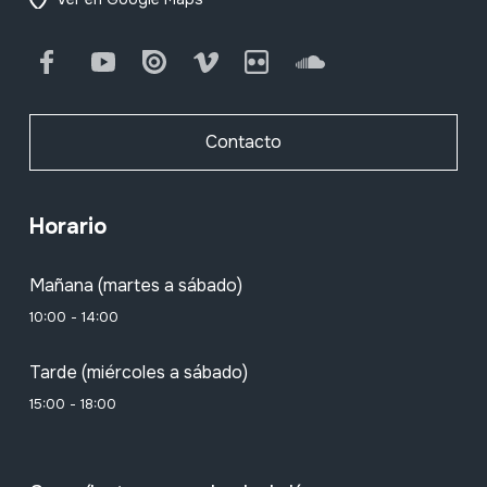
Facebook
Youtube
Issuu
Vimeo
Flickr
SoundCloud
Contacto
Horario
Mañana (martes a sábado)
10:00 - 14:00
Tarde (miércoles a sábado)
15:00 - 18:00