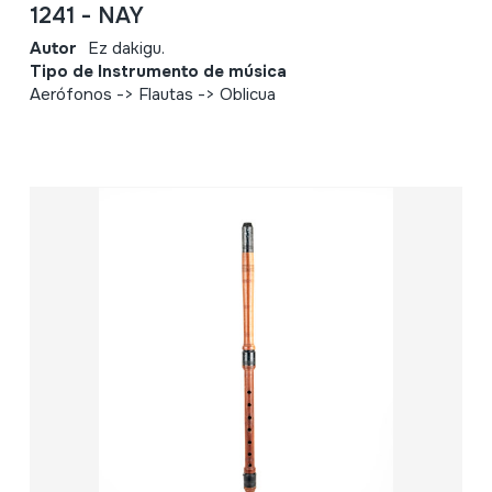
1241 - NAY
Autor
Ez dakigu.
Tipo de Instrumento de música
Aerófonos -> Flautas -> Oblicua