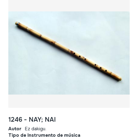
1246 - NAY; NAI
Autor
Ez dakigu.
Tipo de Instrumento de música