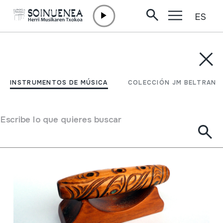
ES
Ir directamente al contenido
INSTRUMENTOS DE MÚSICA
COLECCIÓN JM BELTRAN
Filtrar
INSTRUMENTOS DE MÚSICA
COLECCIÓN JM BELTRAN
Buscador
Escribe lo que quieres buscar