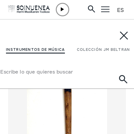
ES
Ir directamente al contenido
INSTRUMENTOS DE MÚSICA
COLECCIÓN JM BELTRAN
Filtrar
INSTRUMENTOS DE MÚSICA
COLECCIÓN JM BELTRAN
Buscador
Escribe lo que quieres buscar