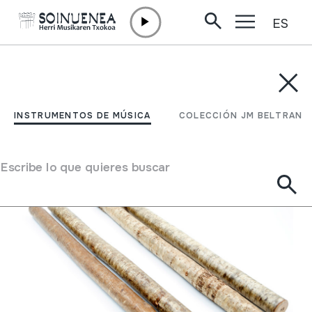
ES
Ir directamente al contenido
INSTRUMENTOS DE MÚSICA
COLECCIÓN JM BELTRAN
Filtrar
INSTRUMENTOS DE MÚSICA
COLECCIÓN JM BELTRAN
Buscador
Escribe lo que quieres buscar