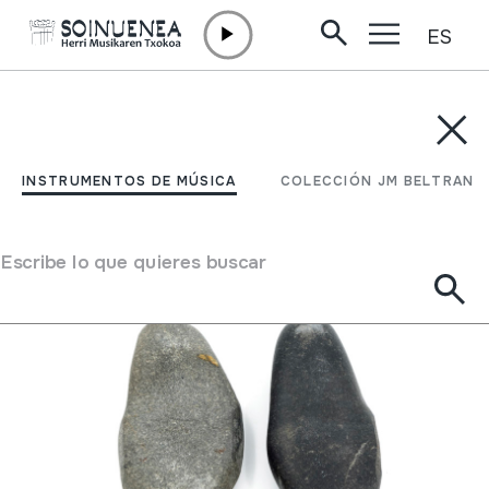
ES
Ir directamente al contenido
INSTRUMENTOS DE MÚSICA
COLECCIÓN JM BELTRAN
Filtrar
INSTRUMENTOS DE MÚSICA
COLECCIÓN JM BELTRAN
Buscador
Escribe lo que quieres buscar