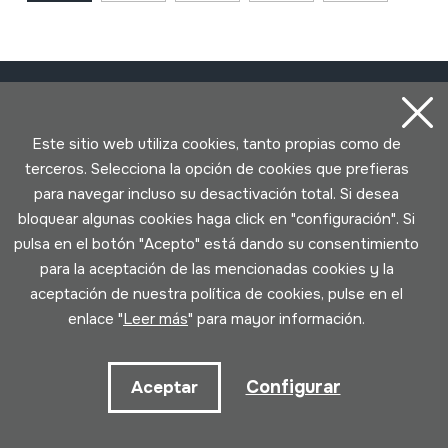
Este sitio web utiliza cookies, tanto propias como de
terceros. Selecciona la opción de cookies que prefieras
para navegar incluso su desactivación total. Si desea
Contacto
bloquear algunas cookies haga click en "configuración". Si
pulsa en el botón "Acepto" está dando su consentimiento
943 493 578
para la aceptación de las mencionadas cookies y la
soinuenea@soinuenea.eus
aceptación de nuestra política de cookies, pulse en el
enlace "
Leer más
" para mayor información.
Tornola kalea, 6 - 20180 OIARTZUN
Ver en Google Maps
Configurar
Aceptar
Facebook
Youtube
Issuu
Vimeo
Flickr
SoundCloud