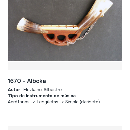
1670 - Alboka
Autor
Elezkano, Silbestre
Tipo de Instrumento de música
Aerófonos -> Lengüetas -> Simple (clarinete)