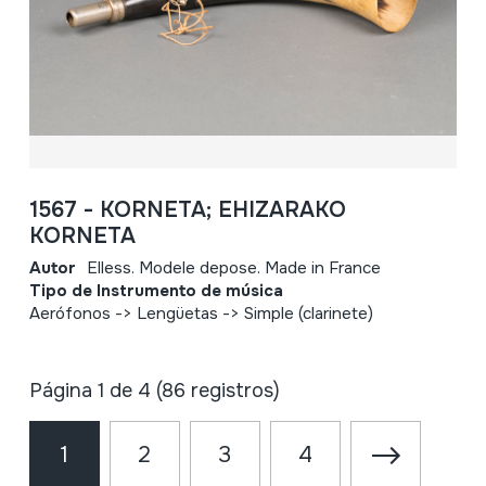
1567 - KORNETA; EHIZARAKO
KORNETA
Autor
Elless. Modele depose. Made in France
Tipo de Instrumento de música
Aerófonos -> Lengüetas -> Simple (clarinete)
Página 1 de 4 (86 registros)
1
2
3
4