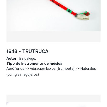
1648 - TRUTRUCA
Autor
Ez dakigu.
Tipo de Instrumento de música
Aerófonos -> Vibración labios (trompeta) -> Naturales
(con y sin agujeros)