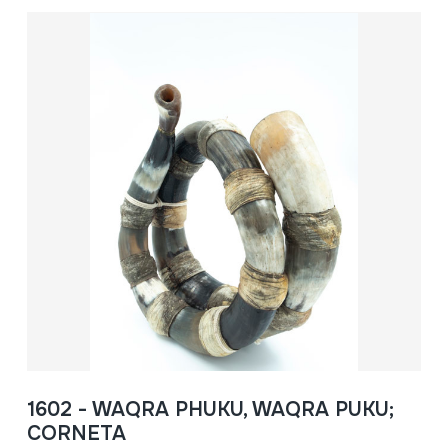
1602 - WAQRA PHUKU, WAQRA PUKU;
CORNETA