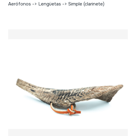
Aerófonos -> Lengüetas -> Simple (clarinete)