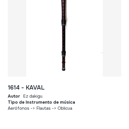
1614 - KAVAL
Autor
Ez dakigu.
Tipo de Instrumento de música
Aerófonos -> Flautas -> Oblicua