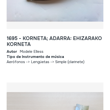
1695 - KORNETA; ADARRA: EHIZARAKO
KORNETA
Autor
Modele Elless
Tipo de Instrumento de música
Aerófonos -> Lengüetas -> Simple (clarinete)