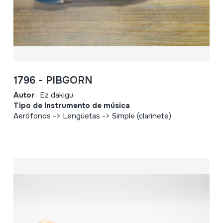
1796 - PIBGORN
Autor
Ez dakigu.
Tipo de Instrumento de música
Aerófonos -> Lengüetas -> Simple (clarinete)