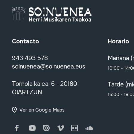
Contacto
Horario
943 493 578
Mañana (
soinuenea@soinuenea.eus
10:00 - 14:0
Tornola kalea, 6 - 20180
Tarde (mi
OIARTZUN
15:00 - 18:0
Ver en Google Maps
Facebook
Youtube
Issuu
Vimeo
Flickr
SoundCloud