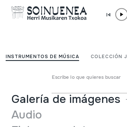
Ir directamente al contenido
INSTRUMENTOS DE MÚSICA
BIOLINA
INSTRUMENTOS DE MÚSICA
COLECCIÓN 
Autor
Ez dakigu.
Tipo de Instrumento de música
Cordófonos
->
Friccio
Escribe lo que quieres buscar
Galería de imágenes
Audio