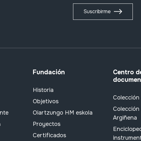
Suscribirme
Fundación
Centro d
documen
Historia
Colección
Objetivos
Colección 
ante
Oiartzungo HM eskola
Argiñena
a
Proyectos
Encicloped
Certificados
instrument