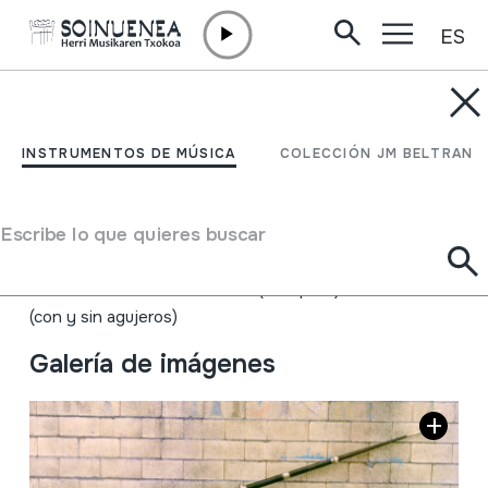
ES
Ir directamente al contenido
INSTRUMENTOS DE MÚSICA
DUNG-CHEN; Tronpa
INSTRUMENTOS DE MÚSICA
COLECCIÓN JM BELTRAN
tibetarra
Escribe lo que quieres buscar
Autor
Ez dakigu.
Tipo de Instrumento de música
Aerófonos
->
Vibración labios (trompeta)
->
Naturales
(con y sin agujeros)
Galería de imágenes