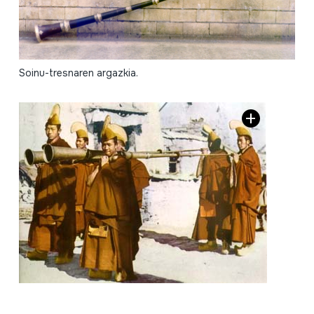
Soinu-tresnaren argazkia.