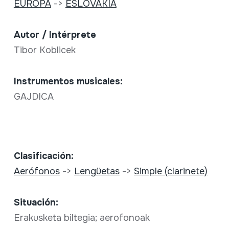
EUROPA
->
ESLOVAKIA
Autor / Intérprete
Tibor Koblicek
Instrumentos musicales:
GAJDICA
Clasificación:
Aerófonos
->
Lengüetas
->
Simple (clarinete)
Situación:
Erakusketa biltegia; aerofonoak