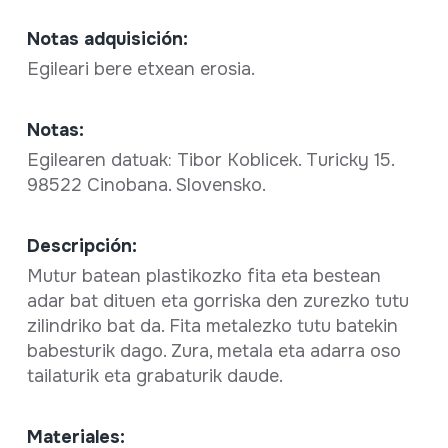
Notas adquisición:
Egileari bere etxean erosia.
Notas:
Egilearen datuak: Tibor Koblicek. Turicky 15.
98522 Cinobana. Slovensko.
Descripción:
Mutur batean plastikozko fita eta bestean
adar bat dituen eta gorriska den zurezko tutu
zilindriko bat da. Fita metalezko tutu batekin
babesturik dago. Zura, metala eta adarra oso
tailaturik eta grabaturik daude.
Materiales: