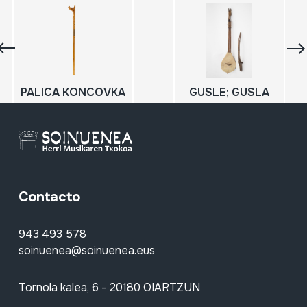
PALICA KONCOVKA
GUSLE; GUSLA
Contacto
943 493 578
soinuenea@soinuenea.eus
Tornola kalea, 6 - 20180 OIARTZUN