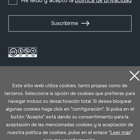
He leído y acepto la
política de privacidad
Suscribirme
Este sitio web utiliza cookies, tanto propias como de
terceros. Selecciona la opción de cookies que prefieras para
navegar incluso su desactivación total. Si desea bloquear
Condiciones de uso
Política de privacidad
algunas cookies haga click en "configuración". Si pulsa en el
Política de cookies
botón "Acepto" está dando su consentimiento para la
aceptación de las mencionadas cookies y la aceptación de
Desarrollado por Lotura
nuestra política de cookies, pulse en el enlace "
Leer más
"