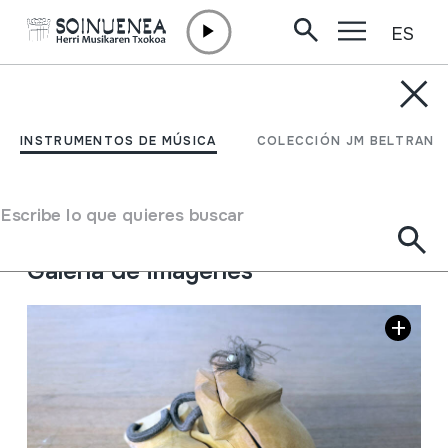
ES
Ir directamente al contenido
INSTRUMENTOS DE MÚSICA
PULGARETAS
INSTRUMENTOS DE MÚSICA
COLECCIÓN JM BELTRAN
Autor
Pablo Roa
Tipo de Instrumento de música
Escribe lo que quieres buscar
Idiófonos
->
Golpeados
->
Indirectamente
Galería de imágenes