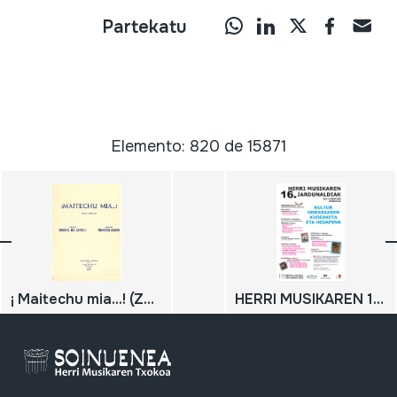
Partekatu
Elemento: 820 de 15871
¡ Maitechu mia...! (Zortziko)
HERRI MUSIKAREN 16. JARDUNALDIAK: KULTUR ONDAREAREN KUDEAKETA ETA HEDAPENA; 2017-03-29; 2017-04-02; Oiartzun; Soinuenea