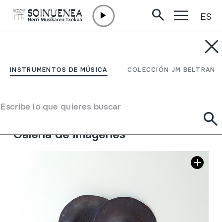
ES
Ir directamente al contenido
INSTRUMENTOS DE MÚSICA
QARQAR; QARQABU
INSTRUMENTOS DE MÚSICA
COLECCIÓN JM BELTRAN
Autor
Ez dakigu.
Tipo de Instrumento de música
Escribe lo que quieres buscar
Idiófonos
->
Golpeados
->
Indirectamente
Galería de imágenes