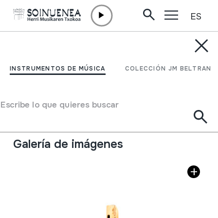
ES
Ir directamente al contenido
INSTRUMENTOS DE MÚSICA
WAKA PINQUILLO
INSTRUMENTOS DE MÚSICA
COLECCIÓN JM BELTRAN
Autor
Ez dakigu.
Tipo de Instrumento de música
Escribe lo que quieres buscar
Aerófonos
->
Flautas
->
Recta (de una mano) +
flautillas
Galería de imágenes