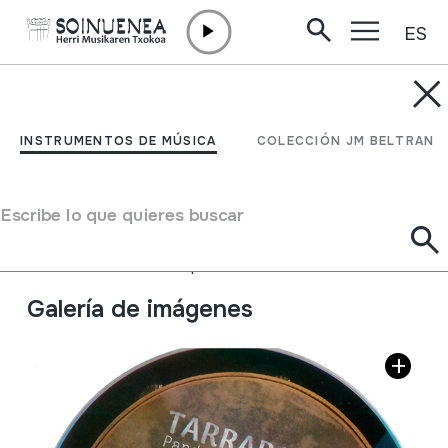
ES
Ir directamente al contenido
INSTRUMENTOS DE MÚSICA
TAARRAPATAN, Pandero
INSTRUMENTOS DE MÚSICA
COLECCIÓN JM BELTRAN
baten ibilbidea
Escribe lo que quieres buscar
Autor
Xabier Berazaluze "Leturia"
Tipo de Instrumento de música
Membranófonos
->
Golpeados
->
Panderetas
Galería de imágenes