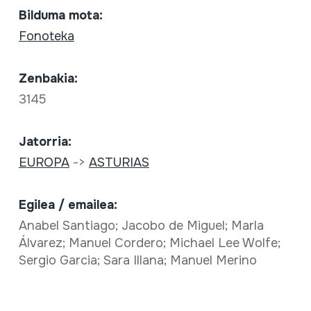
Bilduma mota:
Fonoteka
Zenbakia:
3145
Jatorria:
EUROPA
->
ASTURIAS
Egilea / emailea:
Anabel Santiago; Jacobo de Miguel; Marla
Álvarez; Manuel Cordero; Michael Lee Wolfe;
Sergio Garcia; Sara Illana; Manuel Merino