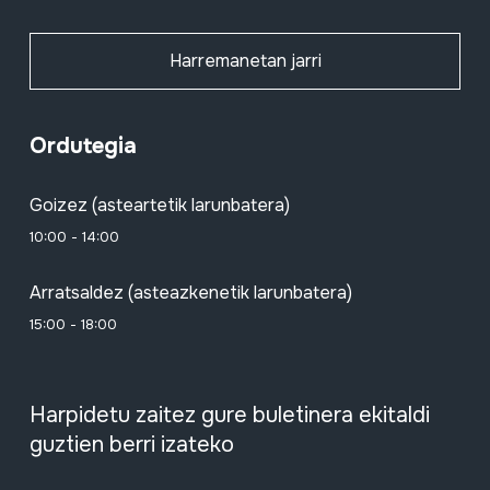
Harremanetan jarri
Ordutegia
Goizez (asteartetik larunbatera)
10:00 - 14:00
Arratsaldez (asteazkenetik larunbatera)
15:00 - 18:00
Harpidetu zaitez gure buletinera ekitaldi
guztien berri izateko