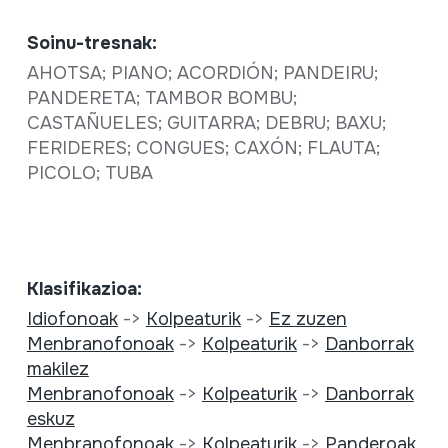
Soinu-tresnak:
AHOTSA; PIANO; ACORDIÓN; PANDEIRU;
PANDERETA; TAMBOR BOMBU;
CASTAÑUELES; GUITARRA; DEBRU; BAXU;
FERIDERES; CONGUES; CAXÓN; FLAUTA;
PICOLO; TUBA
Klasifikazioa:
Idiofonoak
->
Kolpeaturik
->
Ez zuzen
Menbranofonoak
->
Kolpeaturik
->
Danborrak
makilez
Menbranofonoak
->
Kolpeaturik
->
Danborrak
eskuz
Menbranofonoak
->
Kolpeaturik
->
Panderoak