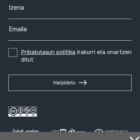
Izena
Emaila
Pribatutasun politika
Irakurri eta onartzen
ditut
Harpidetu