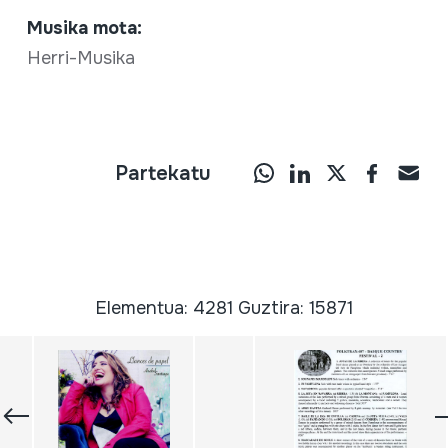
Musika mota:
Herri-Musika
Partekatu
Elementua: 4281 Guztira: 15871