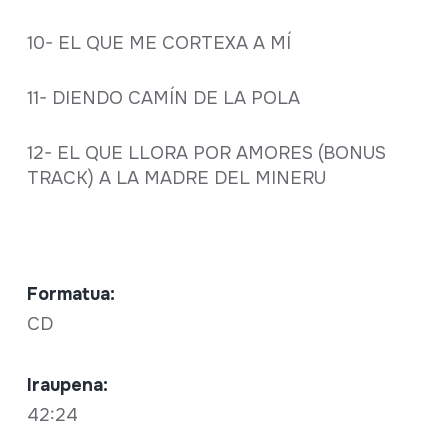
10- EL QUE ME CORTEXA A MÍ
11- DIENDO CAMÍN DE LA POLA
12- EL QUE LLORA POR AMORES (BONUS
TRACK) A LA MADRE DEL MINERU
Formatua:
CD
Iraupena:
42:24