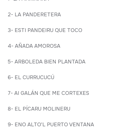
2- LA PANDERETERA
3- ESTI PANDEIRU QUE TOCO
4- AÑADA AMOROSA
5- ARBOLEDA BIEN PLANTADA
6- EL CURRUCUCÚ
7- AI GALÁN QUE ME CORTEXES
8- EL PÍCARU MOLINERU
9- ENO ALTO'L PUERTO VENTANA