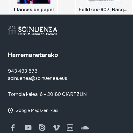
Llances de papel
Folktrax-607; Basque Country festival 2; Basque Country Festival 2; Recorded at a Festival at Biarritz & Pamplona by Peter Kennedy in 1953
Harremanetarako
943 493 578
soinuenea@soinuenea.eus
Tornola kalea, 6 - 20180 OIARTZUN
Google Maps-en ikusi
Facebook
Youtube
Issuu
Vimeo
Flickr
SoundCloud