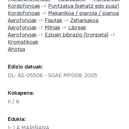
Kordofonoak
->
Puntzatua (behatz edo puaz)
Kordofonoak
->
Mekanikoa / pianola / pianoa
Aerofonoak
->
Flautak
->
Zeharkakoa
Aerofonoak
->
Mihiak
->
Libreak
Aerofonoak
->
Ezpain bibrazio (tronpeta)
->
Kromatikoak
Ahotsa
Edizio datuak:
DL: AS-05506 - SGAE MP008; 2005
Kokapena:
II / 6
Edukia:
1- LA MARIÑANA