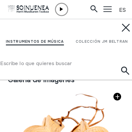
ES
Ir directamente al contenido
INSTRUMENTOS DE MÚSICA
CASTAÑUELAS
INSTRUMENTOS DE MÚSICA
COLECCIÓN JM BELTRAN
Autor
Manuel Pérez (padre); Salamanca
Tipo de Instrumento de música
Escribe lo que quieres buscar
Idiófonos
->
Golpeados
->
Indirectamente
Galería de imágenes