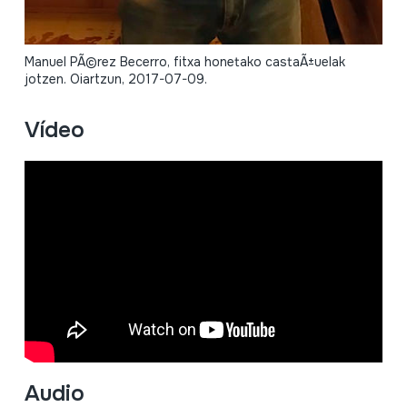
Manuel PÃ©rez Becerro, fitxa honetako castaÃ±uelak
jotzen. Oiartzun, 2017-07-09.
Vídeo
Audio