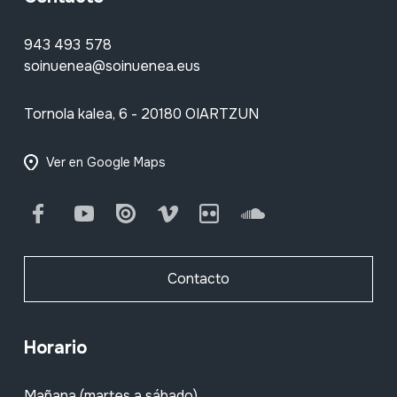
943 493 578
soinuenea@soinuenea.eus
Tornola kalea, 6 - 20180 OIARTZUN
Ver en Google Maps
Facebook
Youtube
Issuu
Vimeo
Flickr
SoundCloud
Contacto
Horario
Mañana (martes a sábado)