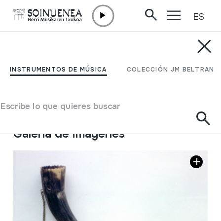
ES
Ir directamente al contenido
INSTRUMENTOS DE MÚSICA
Alboka
INSTRUMENTOS DE MÚSICA
COLECCIÓN JM BELTRAN
Autor
Beltran Argiñena, Juan Mari
Tipo de Instrumento de música
Escribe lo que quieres buscar
Aerófonos
->
Lengüetas
->
Simple (clarinete)
Galería de imágenes