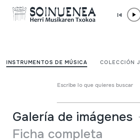
Ir directamente al contenido
INSTRUMENTOS DE MÚSICA
BONBARDINOA; BOMBAR
INSTRUMENTOS DE MÚSICA
COLECCIÓN 
Autor
Mon.COUTURIER; PELISSON FRERES & C.; LYON -
Tipo de Instrumento de música
Escribe lo que quieres buscar
Aerófonos
->
Vibración labios (trompeta)
->
Cromáticos
Galería de imágenes
Ficha completa