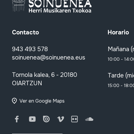
Contacto
Horario
943 493 578
Mañana (
soinuenea@soinuenea.eus
10:00 - 14:0
Tornola kalea, 6 - 20180
Tarde (mi
OIARTZUN
15:00 - 18:0
Ver en Google Maps
Facebook
Youtube
Issuu
Vimeo
Flickr
SoundCloud