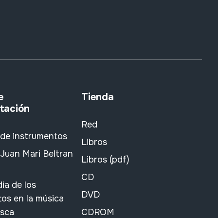
e
Tienda
tación
Red
 de instrumentos
Libros
Juan Mari Beltran
Libros (pdf)
CD
ia de los
DVD
os en la música
asca
CDROM