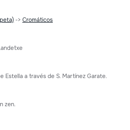
mpeta)
->
Cromáticos
 Landetxe
 de Estella a través de S. Martínez Garate.
n zen.