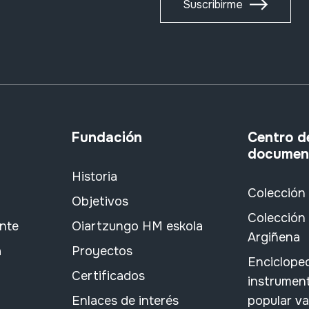
Suscribirme
Fundación
Centro d
documen
Historia
Colección
Objetivos
Colección 
ante
Oiartzungo HM eskola
Argiñena
a
Proyectos
Encicloped
Certificados
instrument
Enlaces de interés
popular v