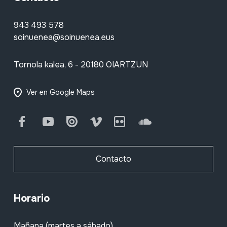
943 493 578
soinuenea@soinuenea.eus
Tornola kalea, 6 - 20180 OIARTZUN
Ver en Google Maps
Facebook
Youtube
Issuu
Vimeo
Flickr
SoundCloud
Contacto
Horario
Mañana (martes a sábado)