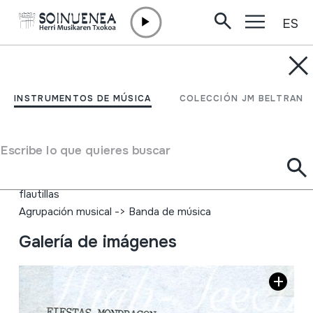
ES
Ir directamente al contenido
INSTRUMENTOS DE MÚSICA
Fiestas Mondragon
INSTRUMENTOS DE MÚSICA
COLECCIÓN JM BELTRAN
Autor
Egile ezezaguna Emaile ezberdinak
Tipo de Instrumento de música
Escribe lo que quieres buscar
Membranófonos
->
Palos
Aerófonos
->
Flautas
->
Recta (de una mano) +
flautillas
Agrupación musical
->
Banda de música
Galería de imágenes