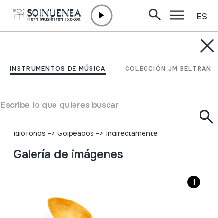
ES
Ir directamente al contenido
INSTRUMENTOS DE MÚSICA
Koilarak; cucharas
INSTRUMENTOS DE MÚSICA
COLECCIÓN JM BELTRAN
Autor
Juan Luis Pena (Oronz, Valle de Salazar). 2005ean 80
Escribe lo que quieres buscar
urte bete zituen.
Tipo de Instrumento de música
Idiófonos
->
Golpeados
->
Indirectamente
Galería de imágenes