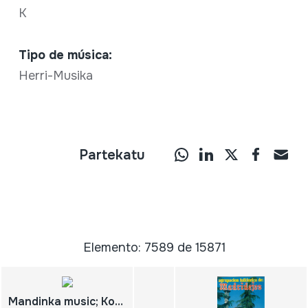
K
Tipo de música:
Herri-Musika
Partekatu
Elemento: 7589 de 15871
Mandinka music; Kora music and songs from the gambia