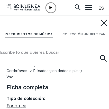
ES
Ir directamente al contenido
INSTRUMENTOS DE MÚSICA
Madridejos, Agrupación
INSTRUMENTOS DE MÚSICA
COLECCIÓN JM BELTRAN
folklórica de:
Escribe lo que quieres buscar
Autor
Agrupació folklórica de Madridejos
Tipo de Instrumento de música
Idiófonos
->
Golpeados
->
Indirectamente
Cordófonos
->
Pulsados (con dedos o púas)
Voz
Ficha completa
Tipo de colección:
Fonoteca