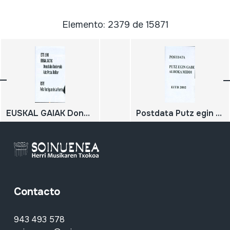
Elemento: 2379 de 15871
EUSKAL GAIAK Donostiako Danborrada Asto Proba. Bolibar Felix Rodriguez de La Fuente.
Postdata Putz egin gabe Alboka Middi
Contacto
943 493 578