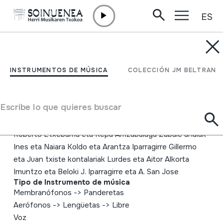
ES
Ir directamente al contenido
INSTRUMENTOS DE MÚSICA
TRIKITI PIEZA BERRIEN
INSTRUMENTOS DE MÚSICA
COLECCIÓN JM BELTRAN
JAIALDIA AZPEITIAN
Escribe lo que quieres buscar
Autor
Egilea: EITB Emaile ezberdinak: Aitor Furundarena
Roberto Etxebarria eta Kepa Arrizabalaga Zabale anaiak
Ines eta Naiara Koldo eta Arantza Iparragirre Gillermo
eta Juan txiste kontalariak Lurdes eta Aitor Alkorta
Imuntzo eta Beloki J. Iparragirre eta A. San Jose
Tipo de Instrumento de música
Membranófonos
->
Panderetas
Aerófonos
->
Lengüetas
->
Libre
Voz