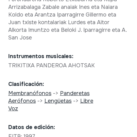
Arrizabalaga Zabale anaiak Ines eta Naiara
Koldo eta Arantza Iparragirre Gillermo eta
Juan txiste kontalariak Lurdes eta Aitor
Alkorta Imuntzo eta Beloki J. Iparragirre eta A.
San Jose
Instrumentos musicales:
TRIKITIXA PANDEROA AHOTSAK
Clasificación:
Membranófonos
->
Panderetas
Aerófonos
->
Lengüetas
->
Libre
Voz
Datos de edición:
EITB; 1997