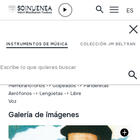
ES
Ir directamente al contenido
INSTRUMENTOS DE MÚSICA
Trikitixa
INSTRUMENTOS DE MÚSICA
COLECCIÓN JM BELTRAN
Autor
Laja eta Landakanda; Iñaki Garmendia "Laja"; Ramon
Escribe lo que quieres buscar
Zubizarreta "Landakanda"
Tipo de Instrumento de música
Membranófonos
->
Golpeados
->
Panderetas
Aerófonos
->
Lengüetas
->
Libre
Voz
Galería de imágenes