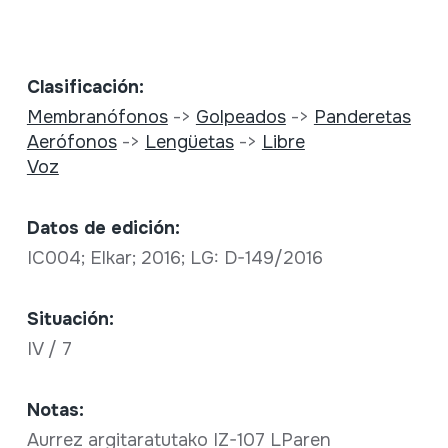
Clasificación:
Membranófonos
->
Golpeados
->
Panderetas
Aerófonos
->
Lengüetas
->
Libre
Voz
Datos de edición:
IC004; Elkar; 2016; LG: D-149/2016
Situación:
IV / 7
Notas:
Aurrez argitaratutako IZ-107 LParen