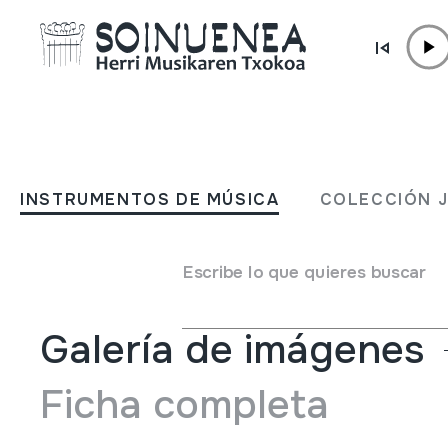
Ir directamente al contenido
INSTRUMENTOS DE MÚSICA
TULURTEA
INSTRUMENTOS DE MÚSICA
COLECCIÓN 
Autor
Beltran Argiñena, Juan Mari
Tipo de Instrumento de música
Membranófonos
->
Mir
Escribe lo que quieres buscar
Galería de imágenes
Ficha completa