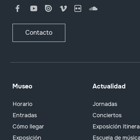
Facebook
Youtube
Issuu
Vimeo
Flickr
SoundCloud
Contacto
Museo
Actualidad
Horario
Jornadas
Entradas
Conciertos
Cómo llegar
Exposición itiner
Exposición
Escuela de músic