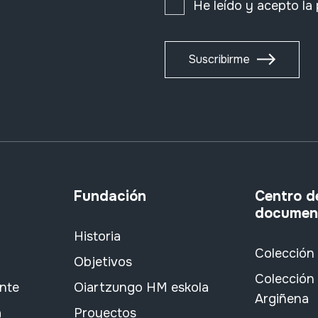
He leído y acepto la
Suscribirme
Fundación
Centro d
documen
Historia
Colección
Objetivos
Colección 
ante
Oiartzungo HM eskola
Argiñena
a
Proyectos