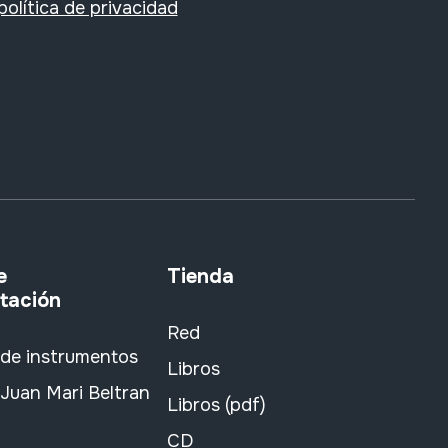
política de privacidad
e
Tienda
tación
Red
 de instrumentos
Libros
Juan Mari Beltran
Libros (pdf)
CD