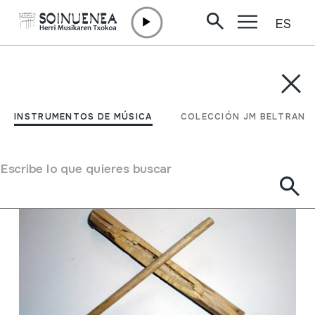
ES
Ir directamente al contenido
INSTRUMENTOS DE MÚSICA
COLECCIÓN JM BELTRAN
Filtrar
INSTRUMENTOS DE MÚSICA
COLECCIÓN JM BELTRAN
Buscador
Escribe lo que quieres buscar