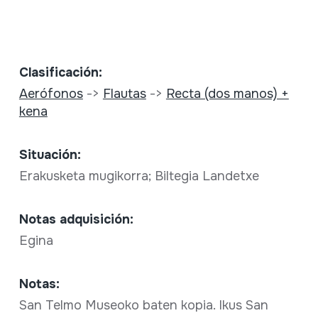
Clasificación:
Aerófonos
->
Flautas
->
Recta (dos manos) +
kena
Situación:
Erakusketa mugikorra; Biltegia Landetxe
Notas adquisición:
Egina
Notas:
San Telmo Museoko baten kopia. Ikus San