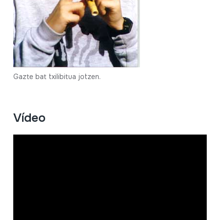
Gazte bat txilibitua jotzen.
Vídeo