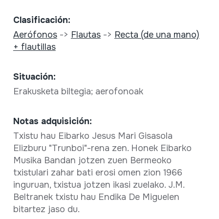
Clasificación:
Aerófonos
->
Flautas
->
Recta (de una mano)
+ flautillas
Situación:
Erakusketa biltegia; aerofonoak
Notas adquisición:
Txistu hau Eibarko Jesus Mari Gisasola
Elizburu "Trunboi"-rena zen. Honek Eibarko
Musika Bandan jotzen zuen Bermeoko
txistulari zahar bati erosi omen zion 1966
inguruan, txistua jotzen ikasi zuelako. J.M.
Beltranek txistu hau Endika De Miguelen
bitartez jaso du.