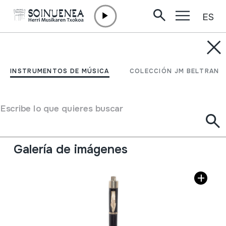
ES
Ir directamente al contenido
INSTRUMENTOS DE MÚSICA
TXISTUA
INSTRUMENTOS DE MÚSICA
COLECCIÓN JM BELTRAN
Autor
Ez dakigu.
Tipo de Instrumento de música
Escribe lo que quieres buscar
Aerófonos
->
Flautas
->
Recta (de una mano) +
flautillas
Galería de imágenes