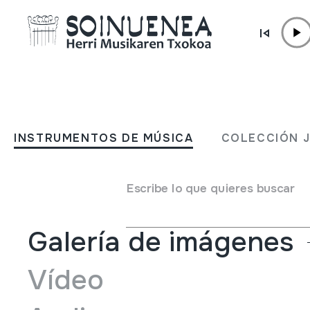
Ir directamente al contenido
INSTRUMENTOS DE MÚSICA
ZEHARKAKO FLAUTA
INSTRUMENTOS DE MÚSICA
COLECCIÓN 
Autor
Ez dakigu.
Tipo de Instrumento de música
Aerófonos
->
Flautas
-
Escribe lo que quieres buscar
Galería de imágenes
Vídeo