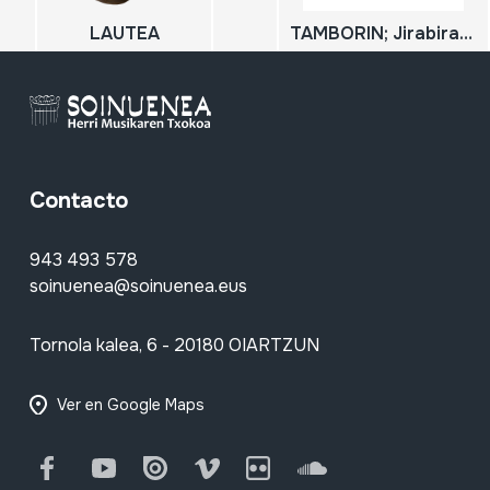
LAUTEA
TAMBORIN; Jirabirazko danborra
Contacto
943 493 578
soinuenea@soinuenea.eus
Tornola kalea, 6 - 20180 OIARTZUN
Ver en Google Maps
Facebook
Youtube
Issuu
Vimeo
Flickr
SoundCloud