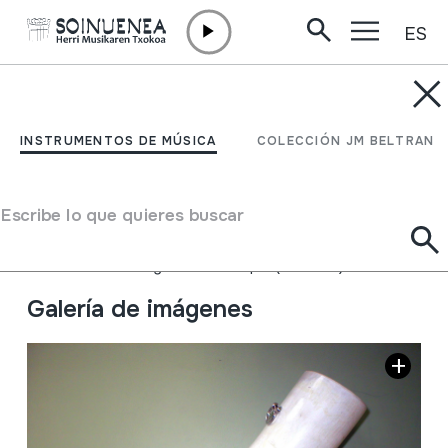
ES
Ir directamente al contenido
INSTRUMENTOS DE MÚSICA
CORNETA DE CAZA;
INSTRUMENTOS DE MÚSICA
COLECCIÓN JM BELTRAN
EHIZARAKO KORNETA
Escribe lo que quieres buscar
Autor
Modele 'Elles'. Depose Made in France.
Tipo de Instrumento de música
Aerófonos
->
Lengüetas
->
Simple (clarinete)
Galería de imágenes