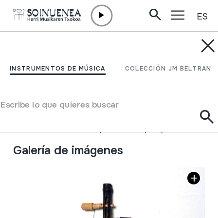
ES
Ir directamente al contenido
INSTRUMENTOS DE MÚSICA
GUMBRI; GUNBRI;
INSTRUMENTOS DE MÚSICA
COLECCIÓN JM BELTRAN
GUINBRI
Escribe lo que quieres buscar
Autor
Ez dakigu.
Tipo de Instrumento de música
Cordófonos
->
Pulsados (con dedos o púas)
Galería de imágenes