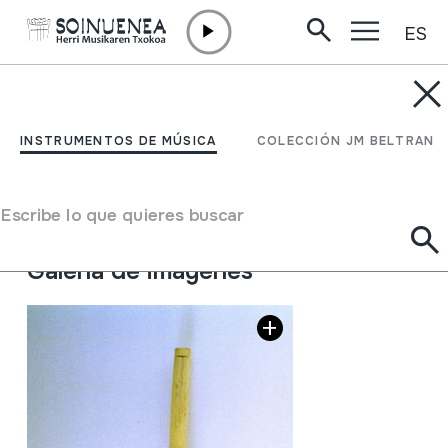
ES
Ir directamente al contenido
INSTRUMENTOS DE MÚSICA
GHAITA
INSTRUMENTOS DE MÚSICA
COLECCIÓN JM BELTRAN
Autor
Ez dakigu.
Tipo de Instrumento de música
Escribe lo que quieres buscar
Aerófonos
->
Lengüetas
->
Simple (clarinete)
Galería de imágenes