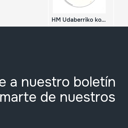
HM Udaberriko kontzertua; 2010-05-08; Oiartzun; Herri Musikaren Txokoa; Xalbador eta Ihidoi
e a nuestro boletín
rmarte de nuestros