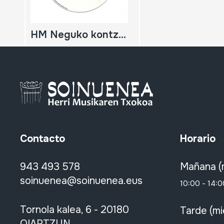
HM Neguko kontzertua; 2011-02-05; Oiartzun; Herri Musikaren Txokoa; Ministrils del Raval
Contacto
Horario
943 493 578
Mañana (
soinuenea@soinuenea.eus
10:00 - 14:0
Tornola kalea, 6 - 20180
Tarde (mi
OIARTZUN