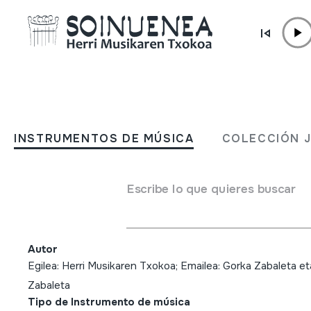
Ir directamente al contenido
INSTRUMENTOS DE MÚSICA
HM Udako kontzertua; 201
INSTRUMENTOS DE MÚSICA
COLECCIÓN 
03; Oiartzun; Herri Musik
Txokoa; Gorka Zabaleta et
Escribe lo que quieres buscar
Zabaleta
Autor
Egilea: Herri Musikaren Txokoa; Emailea: Gorka Zabaleta et
Zabaleta
Tipo de Instrumento de música