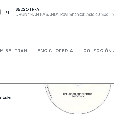
652SOTR-A
0-07-
JM BELTRAN
ENCICLOPEDIA
COLECCIÓN 
aren
a Eider
a Eider