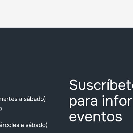
Suscríbet
para info
martes a sábado)
0
eventos
ércoles a sábado)