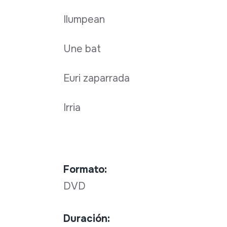
Ilumpean
Une bat
Euri zaparrada
Irria
Formato:
DVD
Duración: