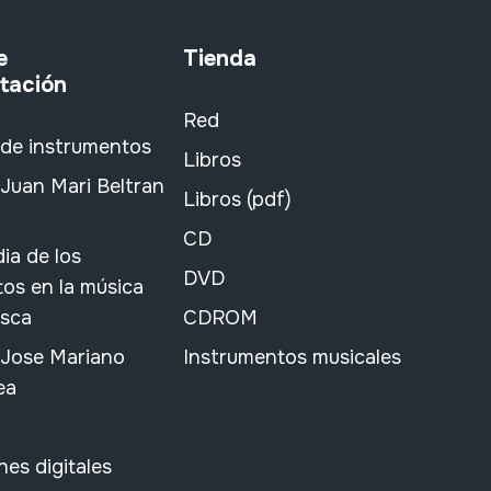
e
Tienda
tación
Red
 de instrumentos
Libros
Juan Mari Beltran
Libros (pdf)
CD
ia de los
DVD
os en la música
asca
CDROM
 Jose Mariano
Instrumentos musicales
ea
nes digitales