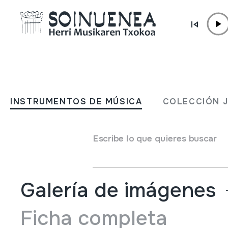
Ir directamente al contenido
INSTRUMENTOS DE MÚSICA
LAUTEA
INSTRUMENTOS DE MÚSICA
COLECCIÓN 
Autor
Ez dakigu.
Tipo de Instrumento de música
Escribe lo que quieres buscar
Cordófonos
->
Pulsados (con dedos o púas)
Galería de imágenes
Ficha completa