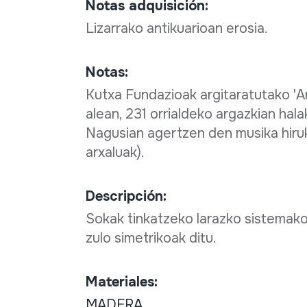
Notas adquisición:
Lizarrako antikuarioan erosia.
Notas:
Kutxa Fundazioak argitaratutako 'Arg
alean, 231 orrialdeko argazkian hal
Nagusian agertzen den musika hiruko
arxaluak).
Descripción:
Sokak tinkatzeko larazko sistemako
zulo simetrikoak ditu.
Materiales:
MADERA