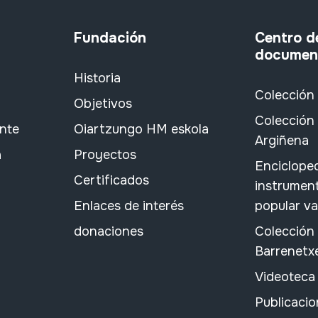
Fundación
Centro d
documen
Historia
Colección
Objetivos
Colección 
ante
Oiartzungo HM eskola
Argiñena
a
Proyectos
Encicloped
Certificados
instrument
Enlaces de interés
popular v
donaciones
Colección
Barrenetx
Videoteca
Publicacio