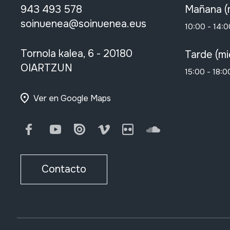
943 493 578
Mañana (
soinuenea@soinuenea.eus
10:00 - 14:0
Tornola kalea, 6 - 20180
Tarde (mi
OIARTZUN
15:00 - 18:0
Ver en Google Maps
Facebook
Youtube
Issuu
Vimeo
Flickr
SoundCloud
Contacto