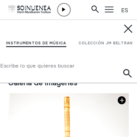
ES
Ir directamente al contenido
INSTRUMENTOS DE MÚSICA
NAY
INSTRUMENTOS DE MÚSICA
COLECCIÓN JM BELTRAN
Autor
Ez dakigu.
Tipo de Instrumento de música
Escribe lo que quieres buscar
Aerófonos
->
Flautas
->
Oblicua
Galería de imágenes