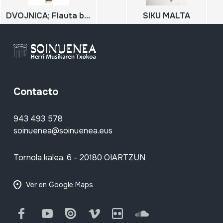
DVOJNICA; Flauta bikoitza
SIKU MALTA
Contacto
943 493 578
soinuenea@soinuenea.eus
Tornola kalea, 6 - 20180 OIARTZUN
Ver en Google Maps
Facebook
Youtube
Issuu
Vimeo
Flickr
SoundCloud