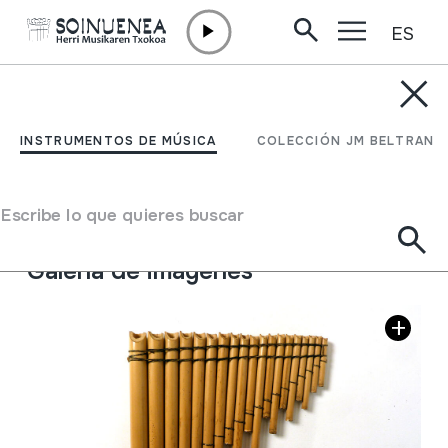
ES
Ir directamente al contenido
INSTRUMENTOS DE MÚSICA
RONDADOR
INSTRUMENTOS DE MÚSICA
COLECCIÓN JM BELTRAN
Autor
Ez dakigu.
Tipo de Instrumento de música
Escribe lo que quieres buscar
Aerófonos
->
Flautas
->
flauta de Pan
Galería de imágenes