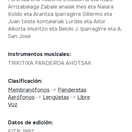
Arrizabalaga Zabale anaiak Ines eta Naiara
Koldo eta Arantza Iparragirre Gillermo eta
Juan txiste kontalariak Lurdes eta Aitor
Alkorta Imuntzo eta Beloki J. Iparragirre eta A.
San Jose
Instrumentos musicales:
TRIKITIXA PANDEROA AHOTSAK
Clasificación:
Membranófonos
->
Panderetas
Aerófonos
->
Lengüetas
->
Libre
Voz
Datos de edición:
EITB; 1997