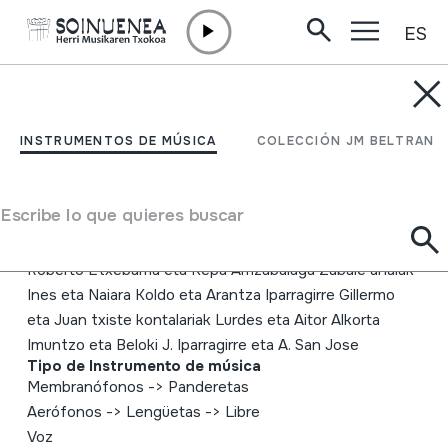
ES
Ir directamente al contenido
INSTRUMENTOS DE MÚSICA
TRIKITI PIEZA BERRIEN
INSTRUMENTOS DE MÚSICA
COLECCIÓN JM BELTRAN
JAIALDIA AZPEITIAN
Escribe lo que quieres buscar
Autor
Egilea: EITB Emaile ezberdinak: Aitor Furundarena
Roberto Etxebarria eta Kepa Arrizabalaga Zabale anaiak
Ines eta Naiara Koldo eta Arantza Iparragirre Gillermo
eta Juan txiste kontalariak Lurdes eta Aitor Alkorta
Imuntzo eta Beloki J. Iparragirre eta A. San Jose
Tipo de Instrumento de música
Membranófonos
->
Panderetas
Aerófonos
->
Lengüetas
->
Libre
Voz