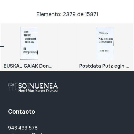
Elemento: 2379 de 15871
EUSKAL GAIAK Donostiako Danborrada Asto Proba. Bolibar Felix Rodriguez de La Fuente.
Postdata Putz egin gabe Alboka Middi
Contacto
943 493 578