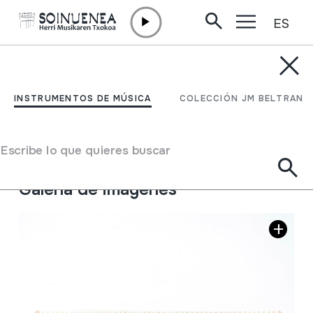
ES
Ir directamente al contenido
INSTRUMENTOS DE MÚSICA
TURUTA-ORRAZIA
INSTRUMENTOS DE MÚSICA
COLECCIÓN JM BELTRAN
Autor
Juan Mari Beltran Argiñena.
Tipo de Instrumento de música
Escribe lo que quieres buscar
Membranófonos
->
Mirliton
Galería de imágenes