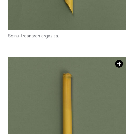
Soinu-tresnaren argazkia.