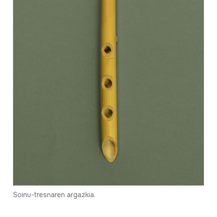
Soinu-tresnaren argazkia.