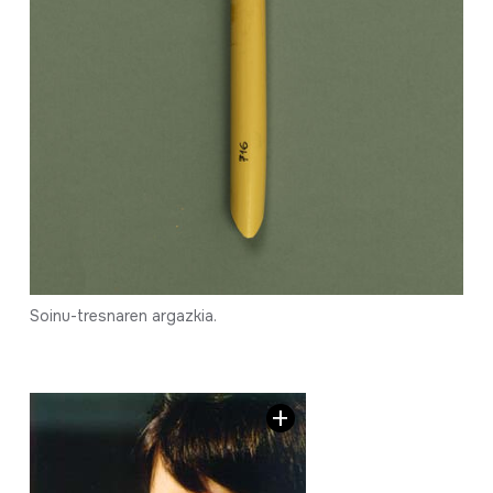
Soinu-tresnaren argazkia.