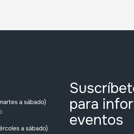
Suscríbet
para info
martes a sábado)
0
eventos
ércoles a sábado)