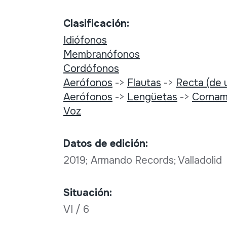
Clasificación:
Idiófonos
Membranófonos
Cordófonos
Aerófonos
->
Flautas
->
Recta (de u
Aerófonos
->
Lengüetas
->
Cornam
Voz
Datos de edición:
2019; Armando Records; Valladolid
Situación:
VI / 6