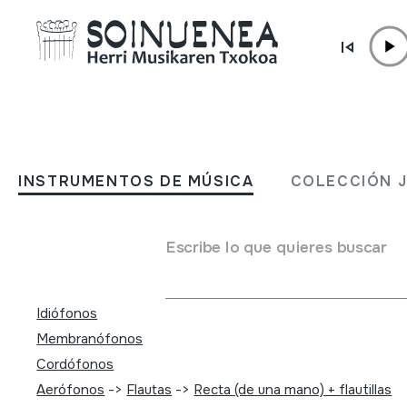
Ir directamente al contenido
INSTRUMENTOS DE MÚSICA
Manojito de cantares
INSTRUMENTOS DE MÚSICA
COLECCIÓN 
Autor
Ringorrango; Agustín Gallego; Amelia García; Elisa Gallego
Escribe lo que quieres buscar
Martín; Laura Puentes; Mayra Pérez; Ruth Domínguez; Lucí
Tipo de Instrumento de música
Idiófonos
Membranófonos
Cordófonos
Aerófonos
->
Flautas
->
Recta (de una mano) + flautillas