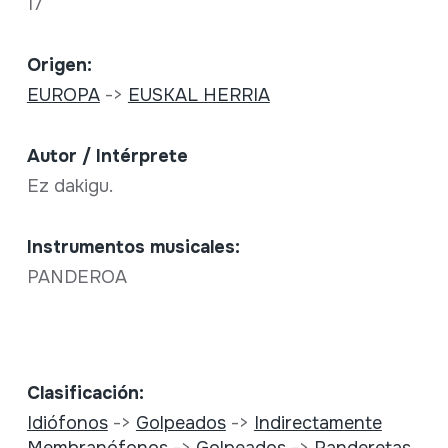
17
Origen:
EUROPA
->
EUSKAL HERRIA
Autor / Intérprete
Ez dakigu.
Instrumentos musicales:
PANDEROA
Clasificación:
Idiófonos
->
Golpeados
->
Indirectamente
Membranófonos
->
Golpeados
->
Panderetas