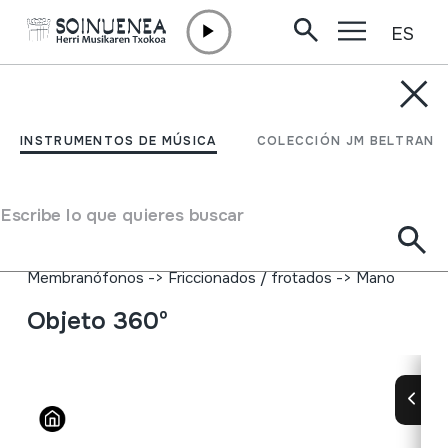
ES
Ir directamente al contenido
INSTRUMENTOS DE MÚSICA
PANDERETA; PANDEROA
INSTRUMENTOS DE MÚSICA
COLECCIÓN JM BELTRAN
Autor
Ez dakigu.
Tipo de Instrumento de música
Escribe lo que quieres buscar
Idiófonos
->
Golpeados
->
Indirectamente
Membranófonos
->
Golpeados
->
Panderetas
Membranófonos
->
Friccionados / frotados
->
Mano
Objeto 360º