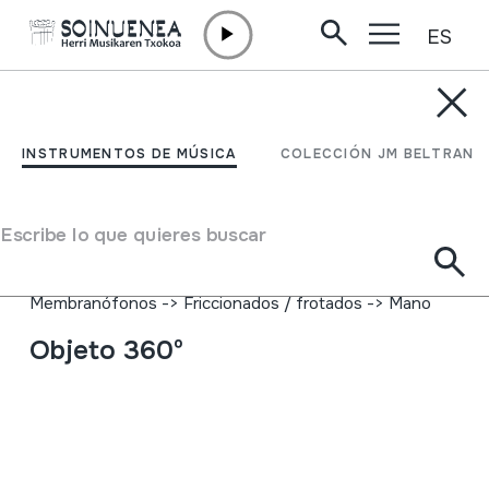
ES
Ir directamente al contenido
INSTRUMENTOS DE MÚSICA
PANDERETA; PANDEROA
INSTRUMENTOS DE MÚSICA
COLECCIÓN JM BELTRAN
Autor
Ez dakigu.
Tipo de Instrumento de música
Escribe lo que quieres buscar
Idiófonos
->
Golpeados
->
Indirectamente
Membranófonos
->
Golpeados
->
Panderetas
Membranófonos
->
Friccionados / frotados
->
Mano
Objeto 360º