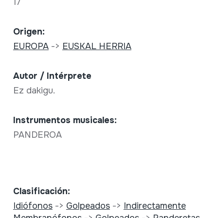
17
Origen:
EUROPA
->
EUSKAL HERRIA
Autor / Intérprete
Ez dakigu.
Instrumentos musicales:
PANDEROA
Clasificación:
Idiófonos
->
Golpeados
->
Indirectamente
Membranófonos
->
Golpeados
->
Panderetas