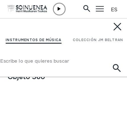
ES
Ir directamente al contenido
INSTRUMENTOS DE MÚSICA
Alboka
INSTRUMENTOS DE MÚSICA
COLECCIÓN JM BELTRAN
Autor
Ez dakigu.
Tipo de Instrumento de música
Escribe lo que quieres buscar
Aerófonos
->
Lengüetas
->
Simple (clarinete)
Objeto 360º