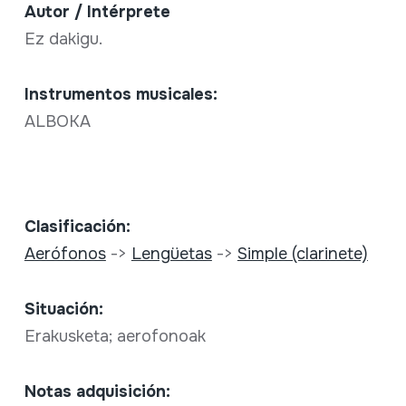
Autor / Intérprete
Ez dakigu.
Instrumentos musicales:
ALBOKA
Clasificación:
Aerófonos
->
Lengüetas
->
Simple (clarinete)
Situación:
Erakusketa; aerofonoak
Notas adquisición: