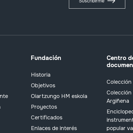
Suscribirme
Fundación
Centro d
documen
Historia
Colección
Objetivos
Colección 
ante
Oiartzungo HM eskola
Argiñena
a
Proyectos
Encicloped
Certificados
instrument
Enlaces de interés
popular v