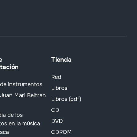
e
Tienda
tación
Red
 de instrumentos
Libros
Juan Mari Beltran
Libros (pdf)
CD
ia de los
DVD
os en la música
asca
CDROM