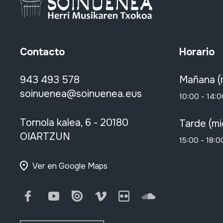
Contacto
Horario
943 493 578
Mañana (
soinuenea@soinuenea.eus
10:00 - 14:0
Tornola kalea, 6 - 20180
Tarde (mi
OIARTZUN
15:00 - 18:0
Ver en Google Maps
Facebook
Youtube
Issuu
Vimeo
Flickr
SoundCloud