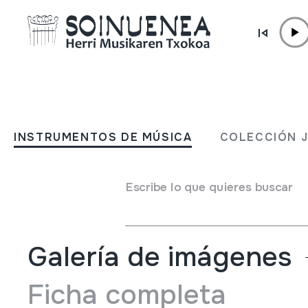
Ir directamente al contenido
INSTRUMENTOS DE MÚSICA
FLAUTA; Flauta de tambor
INSTRUMENTOS DE MÚSICA
COLECCIÓN 
Autor
Ez dakigu.
Tipo de Instrumento de música
Escribe lo que quieres buscar
Aerófonos
->
Flautas
->
Recta (de una mano) + flautillas
Galería de imágenes
Ficha completa