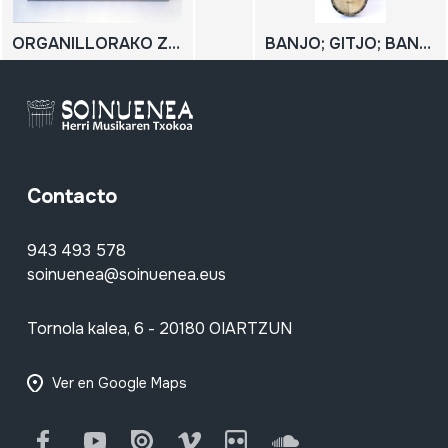
ORGANILLORAKO ZILINDROA; CILINDRO PARA ORGANILLO
BANJO; GITJO; BANGITAR; BANJO GITARRA
Contacto
943 493 578
soinuenea@soinuenea.eus
Tornola kalea, 6 - 20180 OIARTZUN
Ver en Google Maps
Facebook
Youtube
Issuu
Vimeo
Flickr
SoundCloud