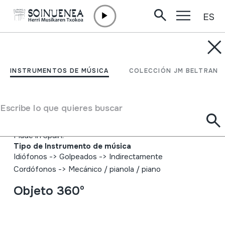
ES
Ir directamente al contenido
INSTRUMENTOS DE MÚSICA
ORGANILLOA; PIANO
INSTRUMENTOS DE MÚSICA
COLECCIÓN JM BELTRAN
MEKANIKOA
Escribe lo que quieres buscar
Autor
Vicente Llinares; Faventia; Barcelona; Marca Registrada;
Made in Spain.
Tipo de Instrumento de música
Idiófonos
->
Golpeados
->
Indirectamente
Cordófonos
->
Mecánico / pianola / piano
Objeto 360º