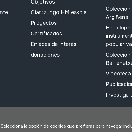
Objetivos
Colección 
ante
Oiartzungo HM eskola
Argiñena
a
Proyectos
Encicloped
Certificados
instrument
Enlaces de interés
popular v
donaciones
Colección
Barrenetx
Videoteca
Publicacio
Investiga
. Selecciona la opción de cookies que prefieras para navegar incl