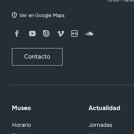
15:00 - 18:0
Ver en Google Maps
Facebook
Youtube
Issuu
Vimeo
Flickr
SoundCloud
Contacto
Museo
Actualidad
Horario
Jornadas