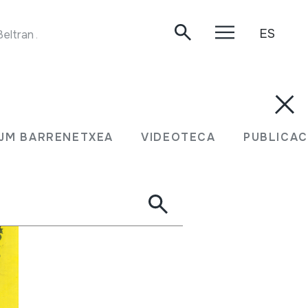
ES
ltran Argiñena. Oiartzun, 2018.
JM BARRENETXEA
VIDEOTECA
PUBLICAC