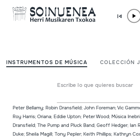
Ir directamente al contenido
INSTRUMENTOS DE MÚSICA
The Tale of Ale; The Story
INSTRUMENTOS DE MÚSICA
COLECCIÓN 
Englishman and his beer; 
historia del inglés y su ce
Escribe lo que quieres buscar
Autor
Peter Bellamy; Robin Dransfield; John Foreman; Vic Gammo
Roy Harris; Oriana; Eddie Upton; Peter Wood; Música Inebri
Dransfield; The Pump and Pluck Band; Geoff Hedger; Ian Ru
Duke; Sheila Magill; Tony Pepler; Keith Phillips; Kathryn Co