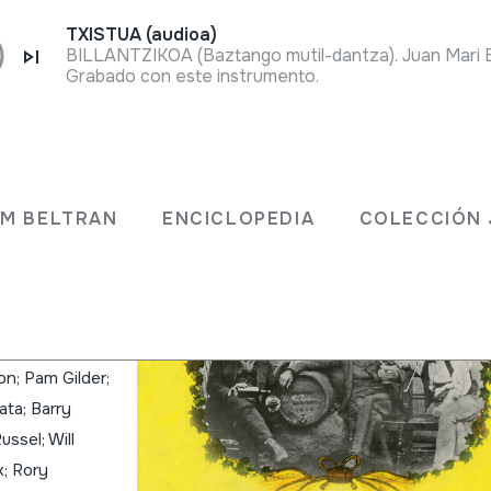
TXISTUA (audioa)
BILLANTZIKOA (Baztango mutil-dantza). Juan Mari Be
Grabado con este instrumento.
 of the
JM BELTRAN
ENCICLOPEDIA
COLECCIÓN 
La
rveza
n; Pam Gilder;
ata; Barry
ssel; Will
x; Rory