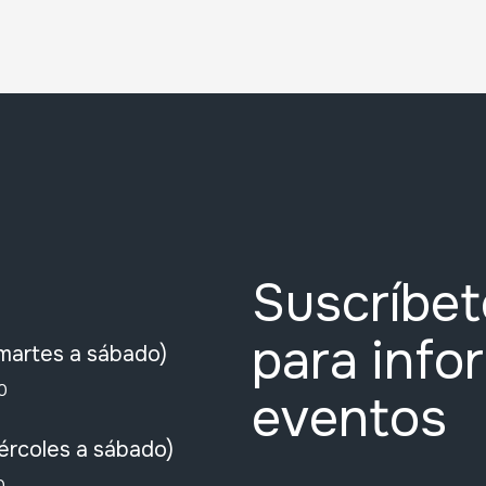
Suscríbet
para info
martes a sábado)
0
eventos
ércoles a sábado)