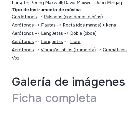
Forsyth; Penny Maxwell; David Maxwell; John Mingay
Tipo de Instrumento de música
Cordófonos
->
Pulsados (con dedos o púas)
Aerófonos
->
Flautas
->
Recta (dos manos) + kena
Aerófonos
->
Lengüetas
->
Doble (oboe)
Aerófonos
->
Lengüetas
->
Libre
Aerófonos
->
Vibración labios (trompeta)
->
Cromáticos
Voz
Galería de imágenes
Ficha completa