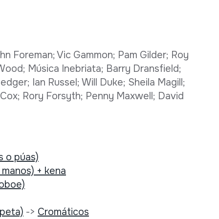
John Foreman; Vic Gammon; Pam Gilder; Roy
Wood; Música Inebriata; Barry Dransfield;
ger; Ian Russel; Will Duke; Sheila Magill;
n Cox; Rory Forsyth; Penny Maxwell; David
s o púas)
 manos) + kena
(oboe)
mpeta)
->
Cromáticos