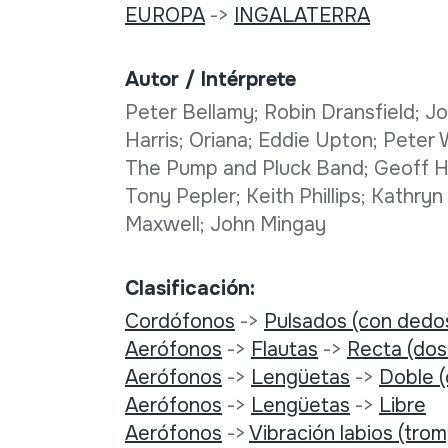
EUROPA
->
INGALATERRA
Autor / Intérprete
Peter Bellamy; Robin Dransfield; 
Harris; Oriana; Eddie Upton; Peter 
The Pump and Pluck Band; Geoff Hed
Tony Pepler; Keith Phillips; Kathry
Maxwell; John Mingay
Clasificación:
Cordófonos
->
Pulsados (con dedo
Aerófonos
->
Flautas
->
Recta (dos
Aerófonos
->
Lengüetas
->
Doble 
Aerófonos
->
Lengüetas
->
Libre
Aerófonos
->
Vibración labios (tro