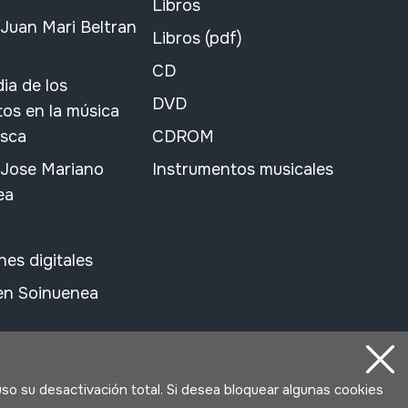
Libros
Juan Mari Beltran
Libros (pdf)
CD
ia de los
DVD
os en la música
asca
CDROM
 Jose Mariano
Instrumentos musicales
ea
nes digitales
 en Soinuenea
uso su desactivación total. Si desea bloquear algunas cookies