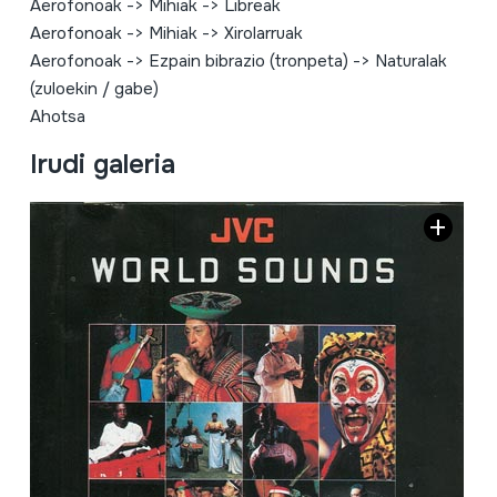
Aerofonoak
->
Mihiak
->
Libreak
Aerofonoak
->
Mihiak
->
Xirolarruak
Aerofonoak
->
Ezpain bibrazio (tronpeta)
->
Naturalak
(zuloekin / gabe)
Ahotsa
Irudi galeria