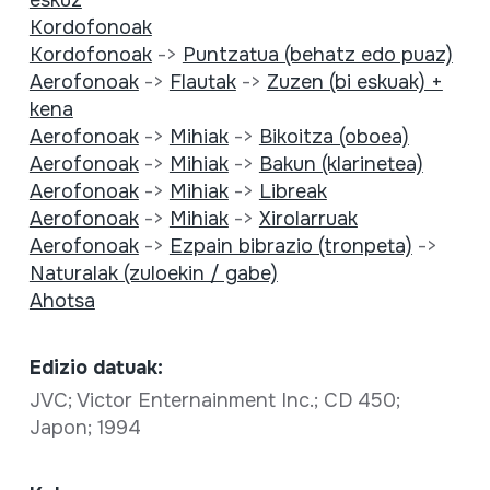
eskuz
Kordofonoak
Kordofonoak
->
Puntzatua (behatz edo puaz)
Aerofonoak
->
Flautak
->
Zuzen (bi eskuak) +
kena
Aerofonoak
->
Mihiak
->
Bikoitza (oboea)
Aerofonoak
->
Mihiak
->
Bakun (klarinetea)
Aerofonoak
->
Mihiak
->
Libreak
Aerofonoak
->
Mihiak
->
Xirolarruak
Aerofonoak
->
Ezpain bibrazio (tronpeta)
->
Naturalak (zuloekin / gabe)
Ahotsa
Edizio datuak:
JVC; Victor Enternainment Inc.; CD 450;
Japon; 1994