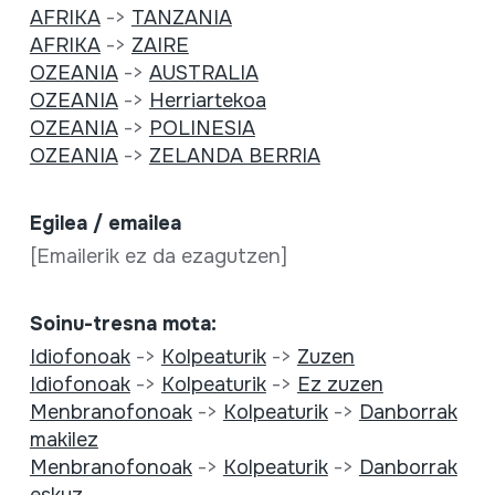
AFRIKA
->
TANZANIA
AFRIKA
->
ZAIRE
OZEANIA
->
AUSTRALIA
OZEANIA
->
Herriartekoa
OZEANIA
->
POLINESIA
OZEANIA
->
ZELANDA BERRIA
Egilea / emailea
[Emailerik ez da ezagutzen]
Soinu-tresna mota:
Idiofonoak
->
Kolpeaturik
->
Zuzen
Idiofonoak
->
Kolpeaturik
->
Ez zuzen
Menbranofonoak
->
Kolpeaturik
->
Danborrak
makilez
Menbranofonoak
->
Kolpeaturik
->
Danborrak