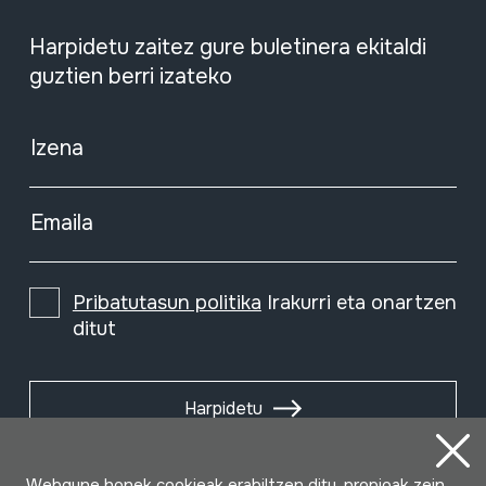
Harpidetu zaitez gure buletinera ekitaldi
guztien berri izateko
Izena
Emaila
Pribatutasun politika
Irakurri eta onartzen
ditut
Harpidetu
Webgune honek cookieak erabiltzen ditu, propioak zein