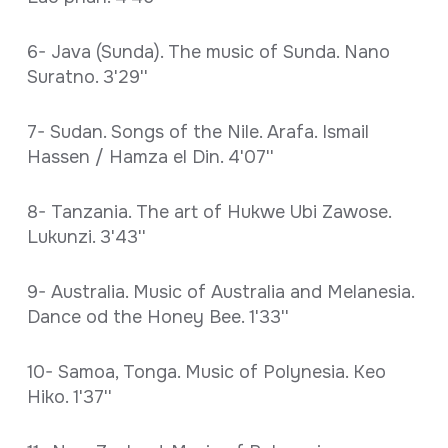
6- Java (Sunda). The music of Sunda. Nano
Suratno. 3'29''
7- Sudan. Songs of the Nile. Arafa. Ismail
Hassen / Hamza el Din. 4'07''
8- Tanzania. The art of Hukwe Ubi Zawose.
Lukunzi. 3'43''
9- Australia. Music of Australia and Melanesia.
Dance od the Honey Bee. 1'33''
10- Samoa, Tonga. Music of Polynesia. Keo
Hiko. 1'37''