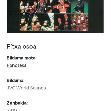
Fitxa osoa
Bilduma mota:
Fonoteka
Bilduma:
JVC World Sounds
Zenbakia:
3410