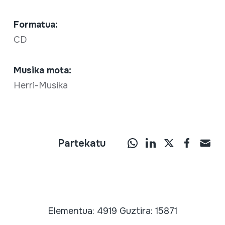
Formatua:
CD
Musika mota:
Herri-Musika
Partekatu
Elementua: 4919 Guztira: 15871