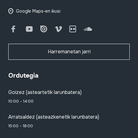
Google Maps-en ikusi
Facebook
Youtube
Issuu
Vimeo
Flickr
SoundCloud
Harremanetan jarri
Ordutegia
Goizez (asteartetik larunbatera)
10:00 - 14:00
Arratsaldez (asteazkenetik larunbatera)
15:00 - 18:00