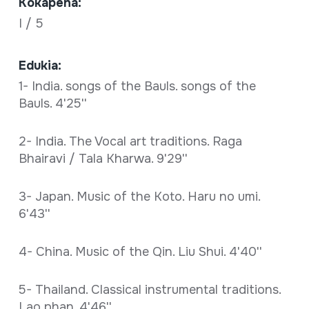
Kokapena:
I / 5
Edukia:
1- India. songs of the Bauls. songs of the
Bauls. 4'25''
2- India. The Vocal art traditions. Raga
Bhairavi / Tala Kharwa. 9'29''
3- Japan. Music of the Koto. Haru no umi.
6'43''
4- China. Music of the Qin. Liu Shui. 4'40''
5- Thailand. Classical instrumental traditions.
Lao phan. 4'46''