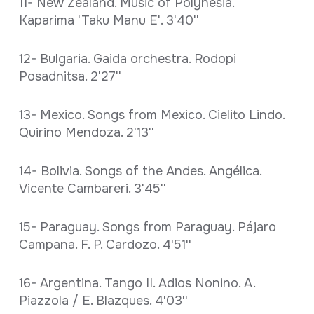
11- New Zealand. Music of Polynesia.
Kaparima 'Taku Manu E'. 3'40''
12- Bulgaria. Gaida orchestra. Rodopi
Posadnitsa. 2'27''
13- Mexico. Songs from Mexico. Cielito Lindo.
Quirino Mendoza. 2'13''
14- Bolivia. Songs of the Andes. Angélica.
Vicente Cambareri. 3'45''
15- Paraguay. Songs from Paraguay. Pájaro
Campana. F. P. Cardozo. 4'51''
16- Argentina. Tango II. Adios Nonino. A.
Piazzola / E. Blazques. 4'03''