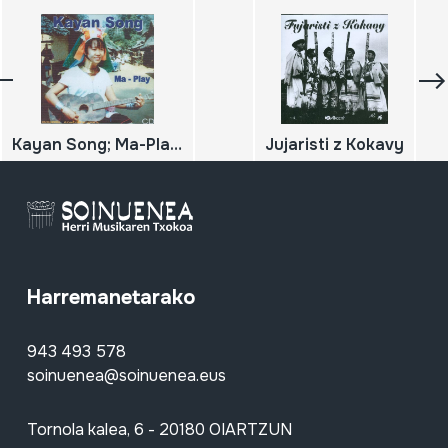
Kayan Song; Ma-Play; Karen; Mujeres jirafa
Jujaristi z Kokavy
Harremanetarako
943 493 578
soinuenea@soinuenea.eus
Tornola kalea, 6 - 20180 OIARTZUN