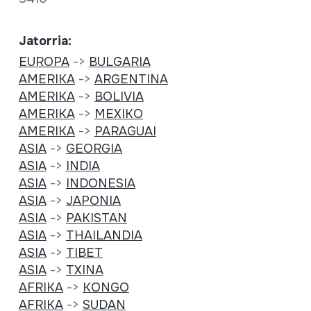
Jatorria:
EUROPA
->
BULGARIA
AMERIKA
->
ARGENTINA
AMERIKA
->
BOLIVIA
AMERIKA
->
MEXIKO
AMERIKA
->
PARAGUAI
ASIA
->
GEORGIA
ASIA
->
INDIA
ASIA
->
INDONESIA
ASIA
->
JAPONIA
ASIA
->
PAKISTAN
ASIA
->
THAILANDIA
ASIA
->
TIBET
ASIA
->
TXINA
AFRIKA
->
KONGO
AFRIKA
->
SUDAN