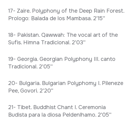
17- Zaire. Polyphony of the Deep Rain Forest.
Prologo: Balada de los Mambasa. 2'15''
18- Pakistan. Qawwah: The vocal art of the
Sufis. Himna Tradicional. 2'03''
19- Georgia. Georgian Polyphony III. canto
Tradicional. 2'05''
20- Bulgaria. Bulgarian Polyphomy I. Pileneze
Pee, Govori. 2'20''
21- Tibet. Buddhist Chant I. Ceremonia
Budista para la diosa Peldenlhamo. 2'05''