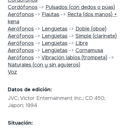
Cordófonos
Cordófonos
->
Pulsados (con dedos o púas)
Aerófonos
->
Flautas
->
Recta (dos manos) +
kena
Aerófonos
->
Lengüetas
->
Doble (oboe)
Aerófonos
->
Lengüetas
->
Simple (clarinete)
Aerófonos
->
Lengüetas
->
Libre
Aerófonos
->
Lengüetas
->
Cornamusa
Aerófonos
->
Vibración labios (trompeta)
->
Naturales (con y sin agujeros)
Voz
Datos de edición:
JVC; Victor Enternainment Inc.; CD 450;
Japon; 1994
Situación: