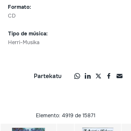
Formato:
CD
Tipo de música:
Herri-Musika
Partekatu
Elemento: 4919 de 15871