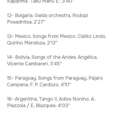
Kaparima 'Taku Manu E'. 3'40''
12- Bulgaria. Gaida orchestra. Rodopi
Posadnitsa. 2'27''
13- Mexico. Songs from Mexico. Cielito Lindo.
Quirino Mendoza. 2'13''
14- Bolivia. Songs of the Andes. Angélica.
Vicente Cambareri. 3'45''
15- Paraguay. Songs from Paraguay. Pájaro
Campana. F. P. Cardozo. 4'51''
16- Argentina. Tango II. Adios Nonino. A.
Piazzola / E. Blazques. 4'03''