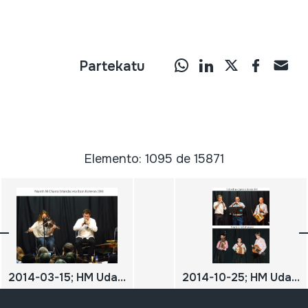
Partekatu
Elemento: 1095 de 15871
2014-03-15; HM Udaberriko kontzertua; Ibon Koteron; Niamh Ní Charra; DIGITALA
2014-10-25; HM Udazkeneko kontzertua; Oiartzun; Herri Musikaren Txokoa; Ezberdinak Gaitero Banda; Aurkezlea: Kepa Pinedo; Madlot; DIGITALA