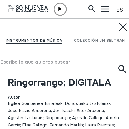
ES
Ir directamente al contenido
INSTRUMENTOS DE MÚSICA
2014-12-27; HM Neguko
INSTRUMENTOS DE MÚSICA
COLECCIÓN JM BELTRAN
kontzertua; Herri
Musikaren Txokoa;
Escribe lo que quieres buscar
Donostiako txistulariak;
Ringorrango; DIGITALA
Autor
Egilea: Soinuenea; Emaileak: Donostiako txistulariak;
Jose Inazio Ansorena, Jon Irazoki, Aitor Arozena,
Agustin Laskurain; Ringorrango; Agustín Gallego; Amelia
García; Elisa Gallego; Fernando Martín; Laura Puentes;