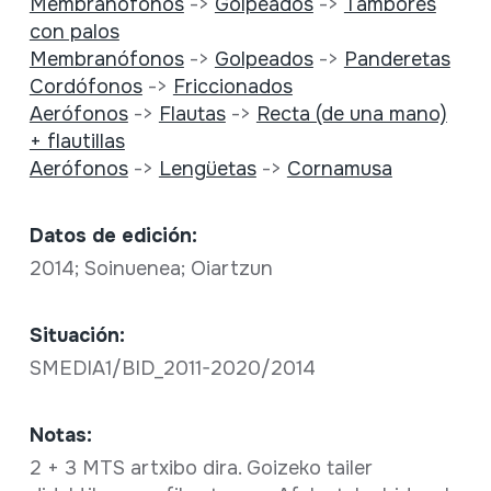
Membranófonos
->
Golpeados
->
Tambores
con palos
Membranófonos
->
Golpeados
->
Panderetas
Cordófonos
->
Friccionados
Aerófonos
->
Flautas
->
Recta (de una mano)
+ flautillas
Aerófonos
->
Lengüetas
->
Cornamusa
Datos de edición:
2014; Soinuenea; Oiartzun
Situación:
SMEDIA1/BID_2011-2020/2014
Notas:
2 + 3 MTS artxibo dira. Goizeko tailer