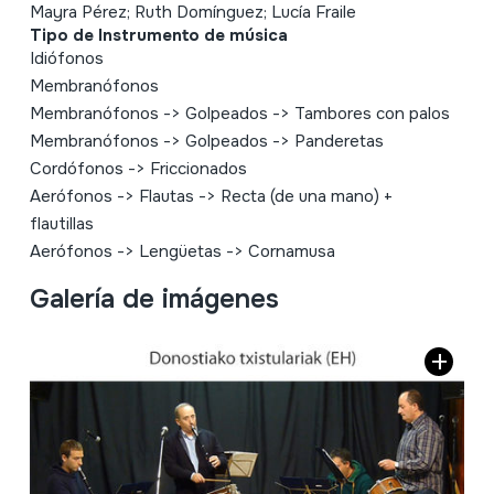
Mayra Pérez; Ruth Domínguez; Lucía Fraile
Tipo de Instrumento de música
Idiófonos
Membranófonos
Membranófonos
->
Golpeados
->
Tambores con palos
Membranófonos
->
Golpeados
->
Panderetas
Cordófonos
->
Friccionados
Aerófonos
->
Flautas
->
Recta (de una mano) +
flautillas
Aerófonos
->
Lengüetas
->
Cornamusa
Galería de imágenes