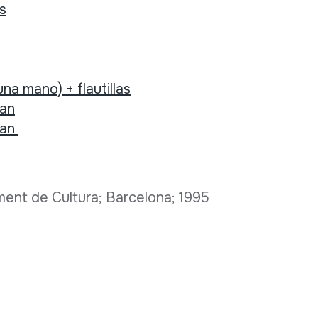
s
na mano) + flautillas
Pan
Pan
ment de Cultura; Barcelona; 1995