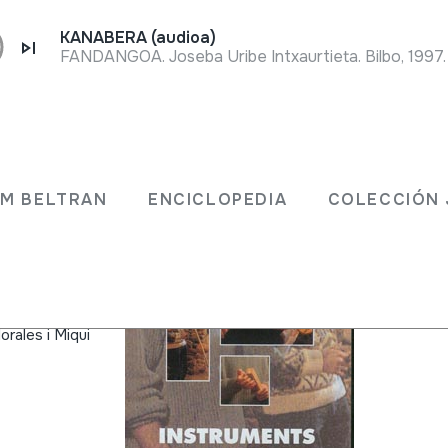
KANABERA (audioa)
FANDANGOA. Joseba Uribe Intxaurtieta. Bilbo, 1997.
ufar,
JM BELTRAN
ENCICLOPEDIA
COLECCIÓN 
steve Leon
orales i Miqui