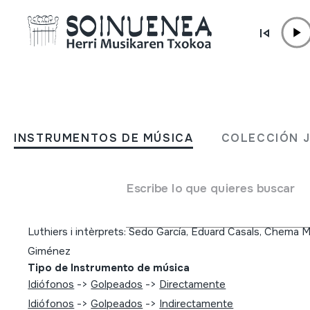
Ir directamente al contenido
INSTRUMENTOS DE MÚSICA
Instruments populars de b
INSTRUMENTOS DE MÚSICA
COLECCIÓN 
picar i rascar
Escribe lo que quieres buscar
Autor
Realizació: Joan Ramon Canosa Assesors: Sedo García i E
Luthiers i intèrprets: Sedo García, Eduard Casals, Chema M
Giménez
Tipo de Instrumento de música
Idiófonos
->
Golpeados
->
Directamente
Idiófonos
->
Golpeados
->
Indirectamente