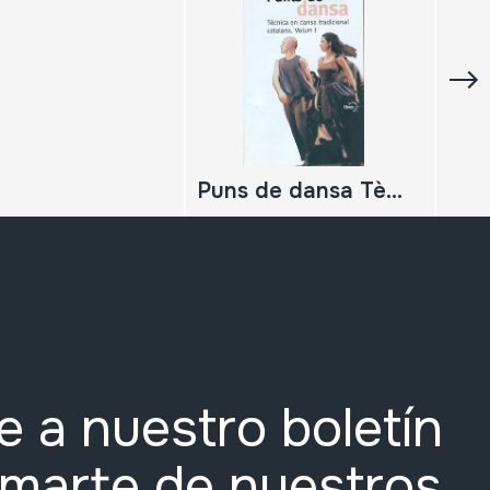
Puns de dansa Tècnica en dansa tradicional catalana. Volum I
e a nuestro boletín
rmarte de nuestros