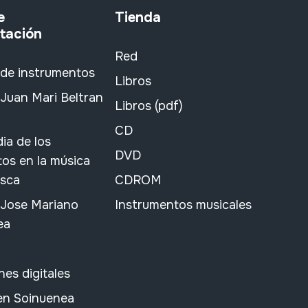
e
Tienda
tación
Red
 de instrumentos
Libros
Juan Mari Beltran
Libros (pdf)
CD
ia de los
DVD
os en la música
asca
CDROM
 Jose Mariano
Instrumentos musicales
ea
nes digitales
 en Soinuenea