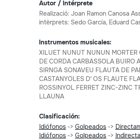
Autor / Intérprete
Realizació: Joan Ramon Canosa Asse
intèrprets: Sedo García, Eduard C
Instrumentos musicales:
XILUET NUNUT NUNUN MORTER 
DE CORDA CARBASSOLA BUIRO 
SIRNGA SONAVEU FLAUTA DE PA
CASTANYOLES D' OS FLAUTE FL
ROSSINYOL FERRET ZINC-ZINC 
LLAUNA
Clasificación:
Idiófonos
->
Golpeados
->
Directa
Idiófonos
->
Golpeados
->
Indirec