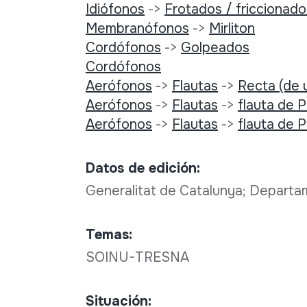
Idiófonos
->
Frotados / friccionado
Membranófonos
->
Mirliton
Cordófonos
->
Golpeados
Cordófonos
Aerófonos
->
Flautas
->
Recta (de u
Aerófonos
->
Flautas
->
flauta de 
Aerófonos
->
Flautas
->
flauta de 
Datos de edición:
Generalitat de Catalunya; Departa
Temas:
SOINU-TRESNA
Situación: