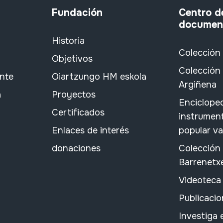
Fundación
Centro d
documen
Historia
Colección
Objetivos
Colección 
ante
Oiartzungo HM eskola
Argiñena
a
Proyectos
Encicloped
Certificados
instrument
Enlaces de interés
popular v
donaciones
Colección
Barrenetx
Videoteca
Publicacio
Investiga