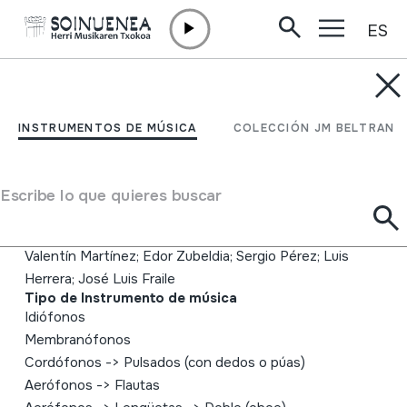
ES
Ir directamente al contenido
INSTRUMENTOS DE MÚSICA
NOMADAS
INSTRUMENTOS DE MÚSICA
COLECCIÓN JM BELTRAN
Autor
NUMIDIA; Suso Yera; Javier Bruna; Juan Antonio
Escribe lo que quieres buscar
Jiménez; Karim Kerchit; Casi Carbonell; Javier Pérez de
Obanos; Miguel Tantos; Javier Abad; Merche Abad;
Valentín Martínez; Edor Zubeldia; Sergio Pérez; Luis
Herrera; José Luis Fraile
Tipo de Instrumento de música
Idiófonos
Membranófonos
Cordófonos
->
Pulsados (con dedos o púas)
Aerófonos
->
Flautas