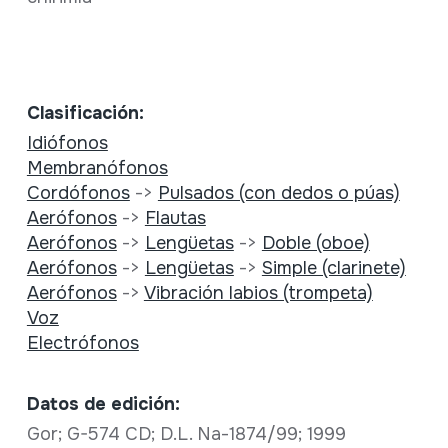
Clasificación:
Idiófonos
Membranófonos
Cordófonos
->
Pulsados (con dedos o púas)
Aerófonos
->
Flautas
Aerófonos
->
Lengüetas
->
Doble (oboe)
Aerófonos
->
Lengüetas
->
Simple (clarinete)
Aerófonos
->
Vibración labios (trompeta)
Voz
Electrófonos
Datos de edición:
Gor; G-574 CD; D.L. Na-1874/99; 1999