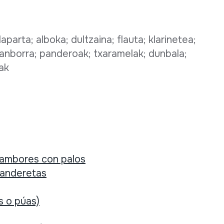
laparta; alboka; dultzaina; flauta; klarinetea;
 danborra; panderoak; txaramelak; dunbala;
iak
ambores con palos
anderetas
s o púas)