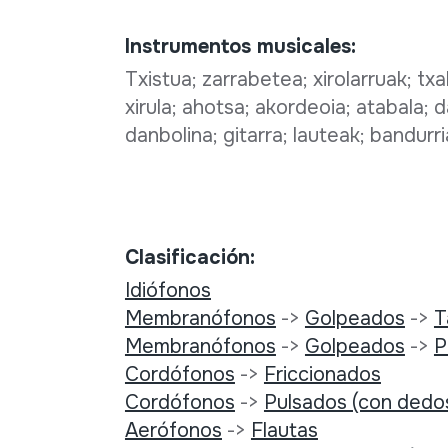
Instrumentos musicales:
Txistua; zarrabetea; xirolarruak; txa
xirula; ahotsa; akordeoia; atabala;
danbolina; gitarra; lauteak; bandurr
Clasificación:
Idiófonos
Membranófonos
->
Golpeados
->
T
Membranófonos
->
Golpeados
->
P
Cordófonos
->
Friccionados
Cordófonos
->
Pulsados (con dedo
Aerófonos
->
Flautas