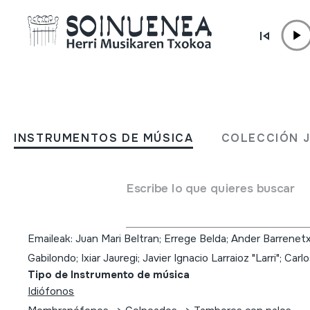
Ir directamente al contenido
INSTRUMENTOS DE MÚSICA
Kostaldeko soinuak; Kant
INSTRUMENTOS DE MÚSICA
COLECCIÓN 
kantu eta doinuz doinu eu
kostaldetik; Juan Mari Bel
Escribe lo que quieres buscar
Autor
Emaileak: Juan Mari Beltran; Errege Belda; Ander Barrenetx
Gabilondo; Ixiar Jauregi; Javier Ignacio Larraioz "Larri"; Carl
Tipo de Instrumento de música
Idiófonos