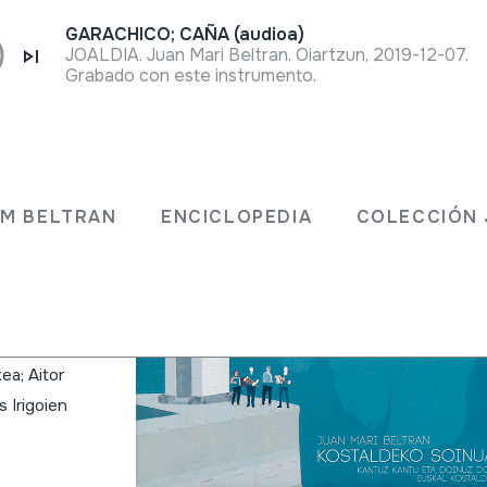
GARACHICO; CAÑA (audioa)
JOALDIA. Juan Mari Beltran. Oiartzun, 2019-12-07.
Grabado con este instrumento.
uz
JM BELTRAN
ENCICLOPEDIA
COLECCIÓN 
skal
tran
ea; Aitor
os Irigoien