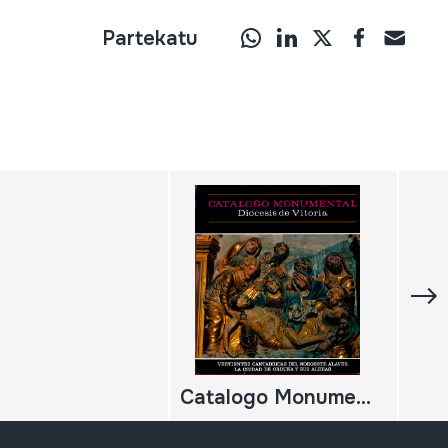
Partekatu
Catalogo Monumental. Diocesis de Vitoria. Vertientes cantabricas del noroeste alaves. La ciudad de Orduña y sus aldeas;