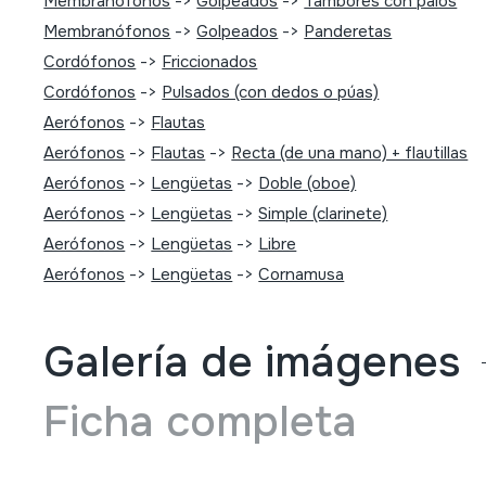
Membranófonos
->
Golpeados
->
Tambores con palos
Membranófonos
->
Golpeados
->
Panderetas
Cordófonos
->
Friccionados
Cordófonos
->
Pulsados (con dedos o púas)
Aerófonos
->
Flautas
Aerófonos
->
Flautas
->
Recta (de una mano) + flautillas
Aerófonos
->
Lengüetas
->
Doble (oboe)
Aerófonos
->
Lengüetas
->
Simple (clarinete)
Aerófonos
->
Lengüetas
->
Libre
Aerófonos
->
Lengüetas
->
Cornamusa
Galería de imágenes
Ficha completa