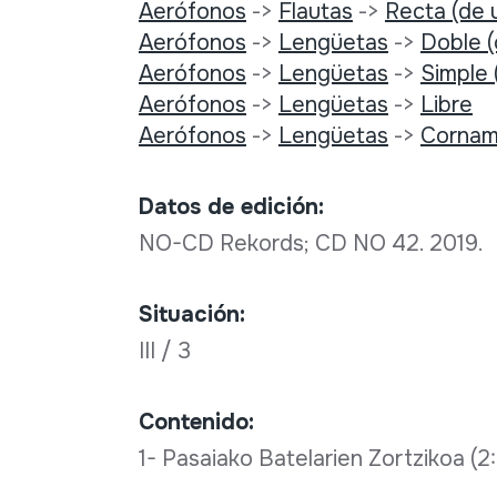
Aerófonos
->
Flautas
->
Recta (de u
Aerófonos
->
Lengüetas
->
Doble 
Aerófonos
->
Lengüetas
->
Simple 
Aerófonos
->
Lengüetas
->
Libre
Aerófonos
->
Lengüetas
->
Cornam
Datos de edición:
NO-CD Rekords; CD NO 42. 2019.
Situación:
III / 3
Contenido:
1- Pasaiako Batelarien Zortzikoa (2